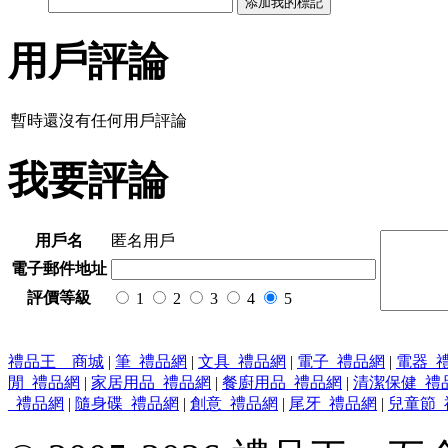
用戶評論
暫時還沒有任何用戶評論
我要評論
用戶名
匿名用戶
電子郵件地址
評價等級
1
2
3
4
5
禮品王 商城
|
筆_禮品網
|
文具_禮品網
|
電子_禮品網
|
電器_
閒_禮品網
|
家居用品_禮品網
|
餐廚用品_禮品網
|
清潔保健_禮
_禮品網
|
隨身碟_禮品網
|
創意_禮品網
|
尾牙_禮品網
|
兒童節_