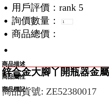
用戶評價：
詢價數量：
商品總價：
商品描述
鋅合金大腳丫開瓶器金屬
商品屬性
商品貨號: ZE52380017
商品標記