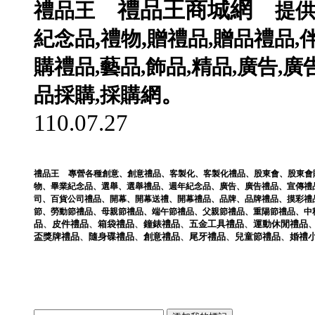
禮品王商城網
禮品王
提
,
,
紀念品
禮物
贈禮品
,
贈品禮品
,
購禮品
,
藝品
,
飾品
,
精品
,
廣告
,
廣
。
品採購
,
採購網
110.07.27
禮品王
專營各種
創意
、
創意禮品
、
客製化
、
客製化禮品
、
股東會
、
股東會
物
、
畢業紀念品
、
選舉
、
選舉禮品
、
週年紀念品
、
廣告
、
廣告禮品
、
宣傳禮
司
、
百貨公司禮品
、
開幕
、
開幕送禮
、
開幕禮品
、
品牌
、
品牌禮品
、
摸彩禮
節
、
勞動節禮品
、
母親節禮品
、
端午節禮品
、
父親節禮品
、
重陽節禮品
、
中
品
、
皮件
禮品
、
箱袋
禮品
、
鐘錶
禮品
、
五金工具
禮品
、
運動休閒
禮品
盃獎牌
禮品
、
隨身碟
禮品
、
創意
禮品
、
尾牙
禮品
、
兒童節
禮品
、
婚禮