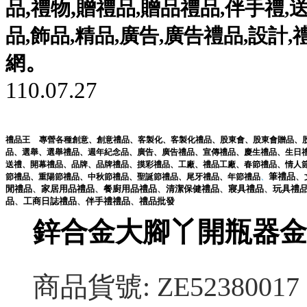
,
,
品
禮物
贈禮品
,
贈品禮品
,
伴手禮
,
品
,
飾品
,
精品
,
廣告
,
廣告禮品
,
設計
,
。
網
110.07.27
禮品王
專營各種
創意
、
創意禮品
、
客製化
、
客製化禮品
、
股東會
、
股東會贈品
、
品
、
選舉
、
選舉禮品
、
週年紀念品
、
廣告
、
廣告禮品
、
宣傳禮品
、
慶生禮品
、
生日
送禮
、
開幕禮品
、
品牌
、
品牌禮品
、
摸彩禮品
、
工廠
、
禮品工廠
、
春節禮品
、
情人
筆
禮品
、
節禮品
、
重陽節禮品
、
中秋節禮品
、
聖誕節禮品
、
尾牙禮品
、
年節禮品
、
閒
禮品
、
家居用品
禮品
、
餐廚用品
禮品
、
清潔保健
禮品
、
寢具
禮品
、
玩具
禮
品
、
工商日誌
禮品
、
伴手禮
禮品
、
禮品
批發
鋅合金大腳丫開瓶器金
商品貨號: ZE52380017