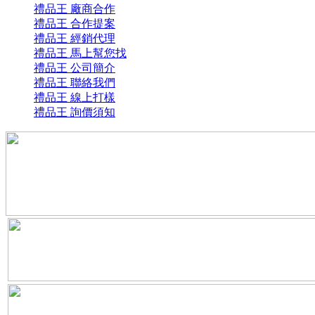
禮品王 廠商合作
禮品王 合作提案
禮品王 經銷代理
黃銅印泥盒
黃銅印泥盒
禮品王 馬上幫您找
禮品王 公司簡介
參考價：
NT: 450元
禮品王 聯絡我們
禮品王 線上打樣
禮品王 詢價須知
不銹鋼長方形金屬鑰匙扣鑰匙圈
ZA32270003
參考價：
NT: 30元
婚禮鏟子餐具兩件組
ZH85130001
參考價：
NT: 40元