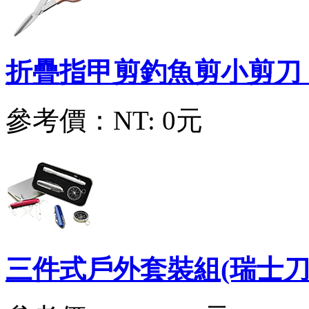
折疊指甲剪釣魚剪小剪刀
參考價：
NT: 0元
三件式戶外套裝組(瑞士刀