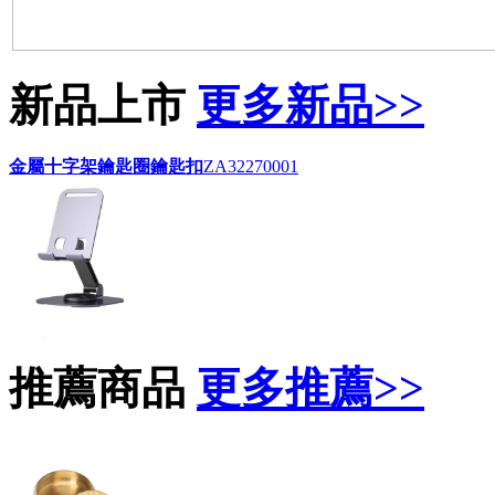
新品上市
更多新品>>
金屬十字架鑰匙圈鑰匙扣
ZA32270001
參考價：
NT: 35元
360度金屬三軸摺疊手機支架
ZX80510001
參考價：
NT: 40元
推薦商品
更多推薦>>
便簽本水平儀筆捲尺
ZX79350003