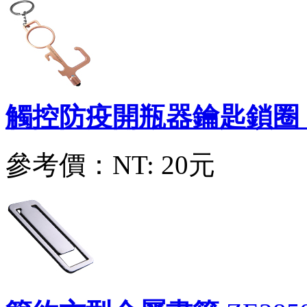
360度金屬三軸摺疊手機支架
ZX80510001
參考價：
NT: 40元
觸控防疫開瓶器鑰匙鎖圈
便簽本水平儀筆捲尺
ZX79350003
參考價：
NT: 20元
參考價：
NT: 45元
圓柄金鏟
ZE32960006
參考價：
NT: 120元