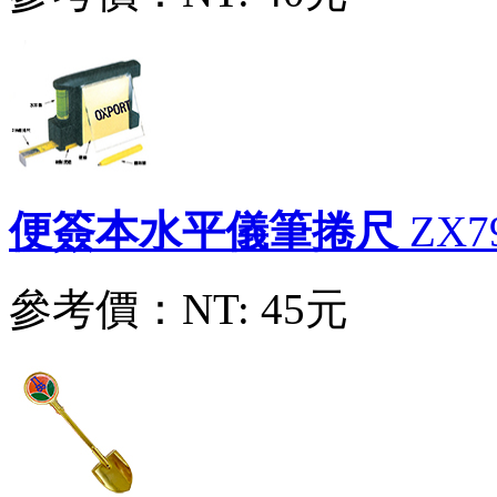
小金鏟(金鏟子)
ZE32960001
參考價：
NT: 65元
便簽本水平儀筆捲尺
ZX7
參考價：
NT: 45元
黃銅印泥盒
黃銅印泥盒
參考價：
NT: 450元