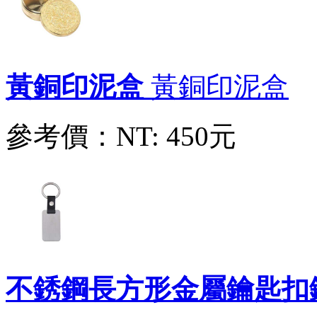
參考價：
NT: 45元
黃銅印泥盒
黃銅印泥盒
圓柄金鏟
ZE32960006
參考價：
NT: 450元
參考價：
NT: 120元
大腳丫開瓶器金屬鑰匙圈
ZE52380017
參考價：
NT: 20元
不銹鋼長方形金屬鑰匙扣