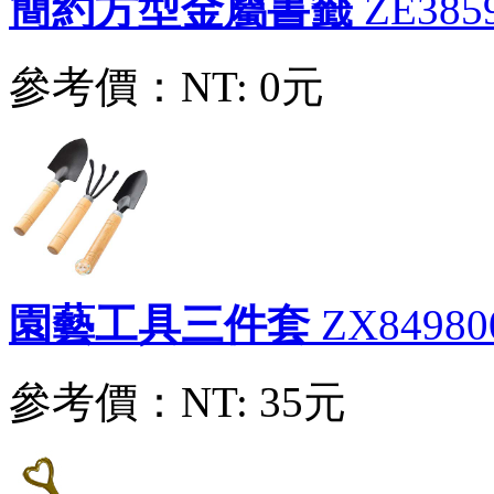
簡約方型金屬書籤
ZE385
參考價：
NT: 0元
大腳丫開瓶器金屬鑰匙圈
ZE52380017
參考價：
NT: 20元
觸控防疫開瓶器鑰匙鎖圈
ZE52380004
園藝工具三件套
ZX84980
參考價：
NT: 20元
參考價：
NT: 35元
簡約方型金屬書籤
ZE38590005