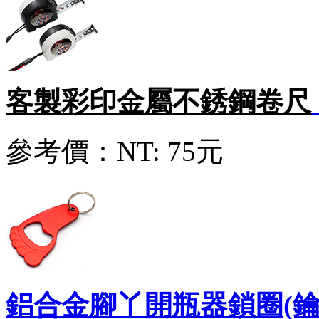
客製彩印金屬不銹鋼卷尺
參考價：
NT: 75元
鋁合金腳丫開瓶器鎖圈(鑰