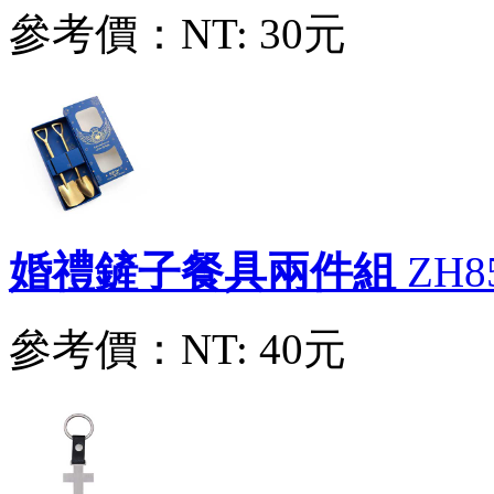
參考價：
NT: 30元
觸控防疫開瓶器鑰匙鎖圈
ZE52380004
參考價：
NT: 20元
簡約方型金屬書籤
ZE38590005
婚禮鏟子餐具兩件組
ZH8
參考價：
NT: 0元
參考價：
NT: 40元
園藝工具三件套
ZX84980001
參考價：
NT: 35元