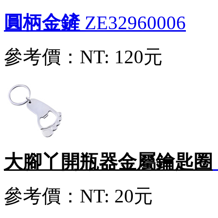
不銹鋼長方形金屬鑰匙扣鑰匙圈
ZA32270003
圓柄金鏟
ZE32960006
參考價：
NT: 30元
參考價：
NT: 120元
婚禮鏟子餐具兩件組
ZH85130001
參考價：
NT: 40元
大腳丫開瓶器金屬鑰匙圈
金屬十字架鑰匙圈鑰匙扣
ZA32270001
參考價：
NT: 35元
參考價：
NT: 20元