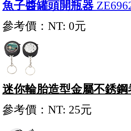
魚子醬罐頭開瓶器
ZE696
參考價：
NT: 0元
迷你輪胎造型金屬不銹鋼
參考價：
NT: 25元