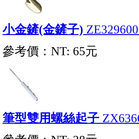
小金鏟(金鏟子)
ZE329600
參考價：
NT: 65元
筆型雙用螺絲起子
ZX636