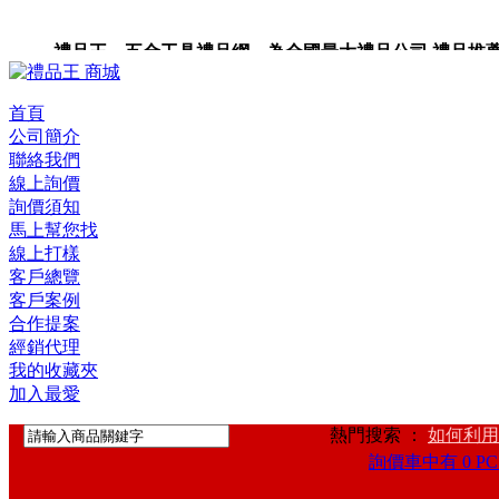
禮品王 五金工具禮品網 為全國最大禮品公司,禮品推薦,禮品
禮品卡,企業禮品,禮品小物,高級禮品,禮品網站。
首頁
公司簡介
聯絡我們
線上詢價
詢價須知
馬上幫您找
線上打樣
客戶總覽
客戶案例
合作提案
經銷代理
我的收藏夾
加入最愛
熱門搜索 ：
如何利用
詢價車中有 0 PC