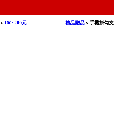
100~200元 禮品贈品
手機掛勾支
>
>