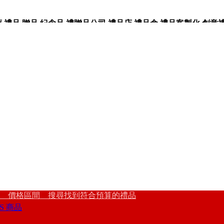
品,贈品,紀念品,禮贈品公司,禮品店,禮品盒,禮品客製化,創意禮品
 價格區間 搜尋找到符合預算的禮品
S 商品