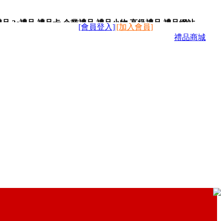
,3c禮品,禮品卡,企業禮品,禮品小物,高級禮品,禮品網站。
[會員登入]
|
[加入會員]
禮品商城