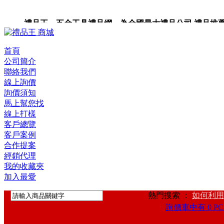
禮品王 五金工具禮品網 為全國最大禮品公司,禮品推薦,禮
首頁
公司簡介
聯絡我們
線上詢價
詢價須知
馬上幫您找
線上打樣
客戶總覽
客戶案例
合作提案
經銷代理
我的收藏夾
加入最愛
熱門搜索 ：
如何利用
詢價車中有 0 PC