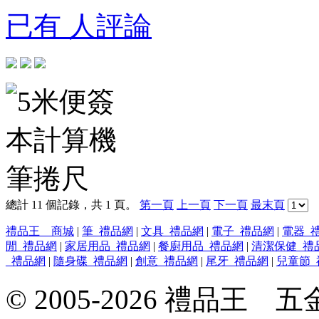
已有 人評論
總計 11 個記錄，共 1 頁。
第一頁
上一頁
下一頁
最末頁
禮品王 商城
|
筆_禮品網
|
文具_禮品網
|
電子_禮品網
|
電器_
閒_禮品網
|
家居用品_禮品網
|
餐廚用品_禮品網
|
清潔保健_禮
_禮品網
|
隨身碟_禮品網
|
創意_禮品網
|
尾牙_禮品網
|
兒童節_
© 2005-2026 禮品