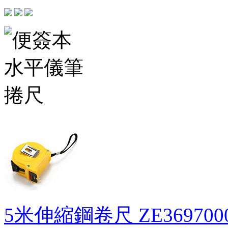
5米伸縮鋼卷尺
ZE369700