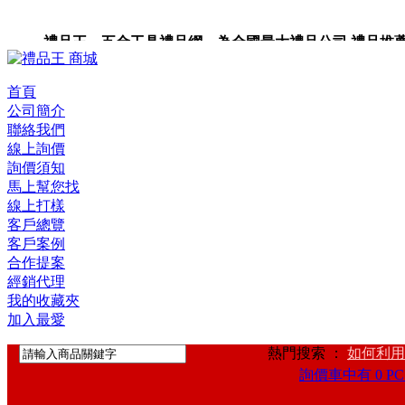
禮品王 五金工具禮品網 為全國最大禮品公司,禮品推薦,禮品
禮品卡,企業禮品,禮品小物,高級禮品,禮品網站。
首頁
公司簡介
聯絡我們
線上詢價
詢價須知
馬上幫您找
線上打樣
客戶總覽
客戶案例
合作提案
經銷代理
我的收藏夾
加入最愛
熱門搜索 ：
如何利用
詢價車中有 0 PC