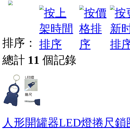
排序：
總計
11
個記錄
人形開罐器LED燈捲尺鎖