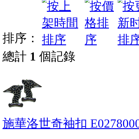
排序：
總計
1
個記錄
施華洛世奇袖扣
E027800