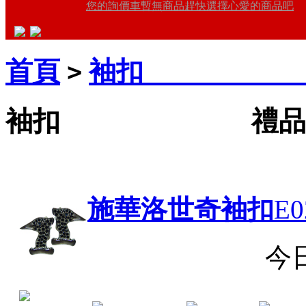
您的詢價車暫無商品趕快選擇心愛的商品吧
首頁
袖扣 禮品
>
袖扣 禮品王禮
施華洛世奇袖扣
E0
今