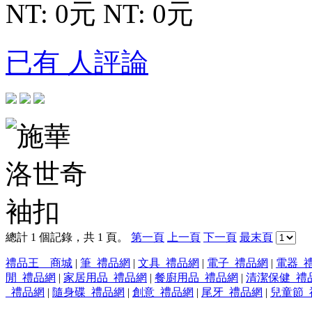
NT: 0元
NT: 0元
已有 人評論
總計 1 個記錄，共 1 頁。
第一頁
上一頁
下一頁
最末頁
禮品王 商城
|
筆_禮品網
|
文具_禮品網
|
電子_禮品網
|
電器_
閒_禮品網
|
家居用品_禮品網
|
餐廚用品_禮品網
|
清潔保健_禮
_禮品網
|
隨身碟_禮品網
|
創意_禮品網
|
尾牙_禮品網
|
兒童節_