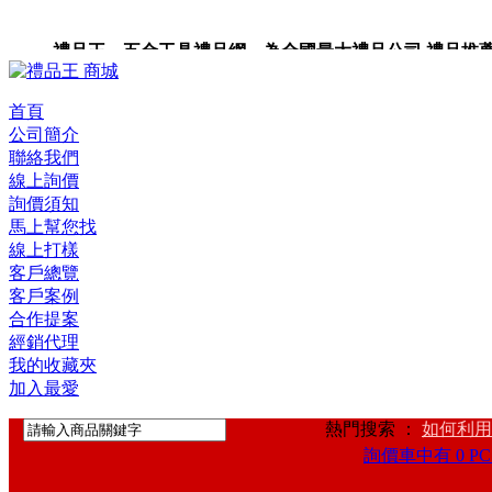
禮品王 五金工具禮品網 為全國最大禮品公司,禮品推薦,禮品
禮品卡,企業禮品,禮品小物,高級禮品,禮品網站。
首頁
公司簡介
聯絡我們
線上詢價
詢價須知
馬上幫您找
線上打樣
客戶總覽
客戶案例
合作提案
經銷代理
我的收藏夾
加入最愛
熱門搜索 ：
如何利用
詢價車中有 0 PC