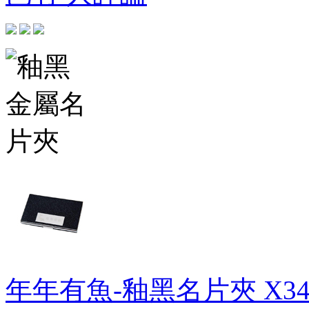
年年有魚-釉黑名片夾
X34