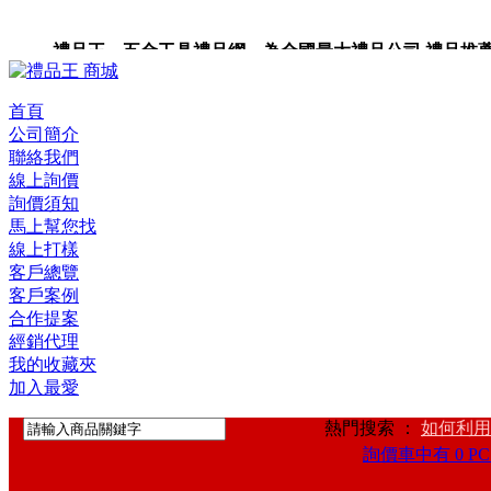
禮品王 五金工具禮品網 為全國最大禮品公司,禮品推薦,禮品
禮品卡,企業禮品,禮品小物,高級禮品,禮品網站。
首頁
公司簡介
聯絡我們
線上詢價
詢價須知
馬上幫您找
線上打樣
客戶總覽
客戶案例
合作提案
經銷代理
我的收藏夾
加入最愛
熱門搜索 ：
如何利用
詢價車中有 0 PC