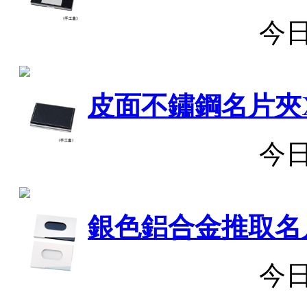
今
皮面不鏽鋼名片夾
今
銀色鋁合金推取名
今