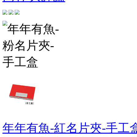
年年有魚-紅名片夾-手工