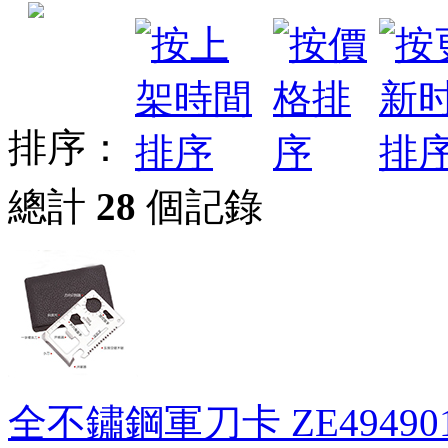
排序：
總計
28
個記錄
全不鏽鋼軍刀卡
ZE49490