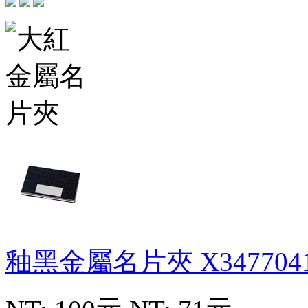
釉黑金屬名片夾
X347704