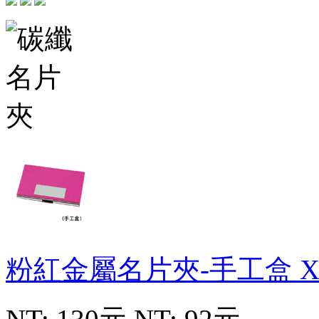
粉紅金屬名片夾-手工盒
X