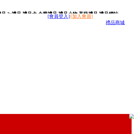
,3c禮品,禮品卡,企業禮品,禮品小物,高級禮品,禮品網站。
[會員登入]
|
[加入會員]
禮品商城