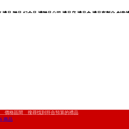
品,贈品,紀念品,禮贈品公司,禮品店,禮品盒,禮品客製化,創意禮品
 價格區間 搜尋找到符合預算的禮品
S 商品