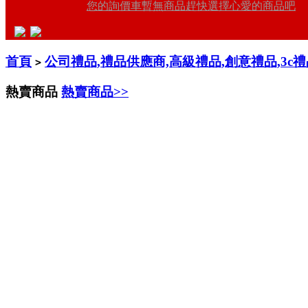
您的詢價車暫無商品趕快選擇心愛的商品吧
首頁
公司禮品,禮品供應商,高級禮品,創意禮品,3c
>
熱賣商品
熱賣商品>>