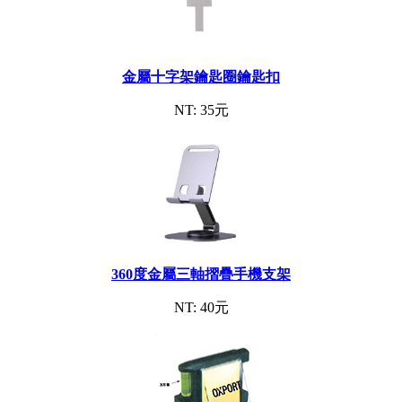
金屬十字架鑰匙圈鑰匙扣
NT: 35元
360度金屬三軸摺疊手機支架
NT: 40元