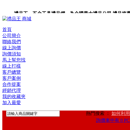
禮品王 五金工具禮品網 為全國最大禮品公司,禮品推薦,禮
首頁
公司簡介
聯絡我們
線上詢價
詢價須知
馬上幫您找
線上打樣
客戶總覽
客戶案例
合作提案
經銷代理
我的收藏夾
加入最愛
熱門搜索 ：
如何利用
詢價車中有 0 PC