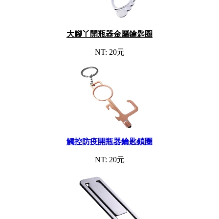
大腳丫開瓶器金屬鑰匙圈
NT: 20元
觸控防疫開瓶器鑰匙鎖圈
NT: 20元