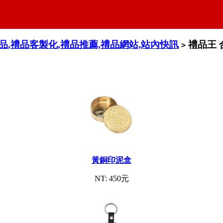
禮品,禮品客製化,禮品推薦,禮品網站,站內快訊
禮品王 
>
黃銅印泥盒
NT: 450元