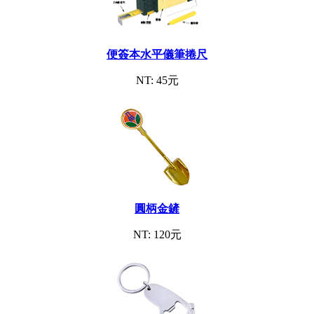
便簽本水平儀筆捲尺
NT: 45元
圓柄金鏟
NT: 120元