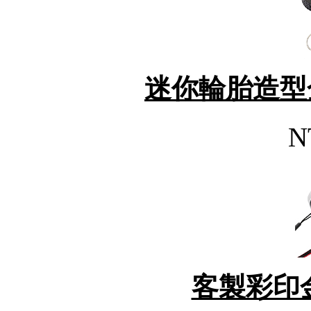
迷你輪胎造型
N
客製彩印