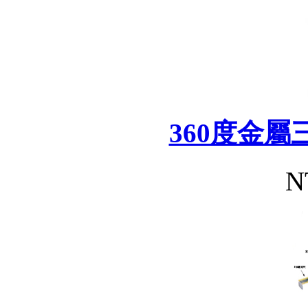
360度金
N