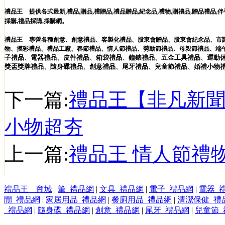
,
,
,
,
,
,
,
禮品王
提供各式最新
禮品
贈品
禮贈品
禮品贈品
紀念品
禮物
贈禮品
,
贈品禮品
,
伴
。
採購
,
禮品採購
,
採購網
禮品王
專營各種
創意
、
創意禮品
、
客製化禮品
、
股東會贈品
、
股東會紀念品
、
市
物
、
摸彩禮品
、
禮品工廠
、
春節禮品
、
情人節禮品
、
勞動節禮品
、
母親節禮品
、
端
子
禮品
、
電器
禮品
、
皮件
禮品
、
箱袋
禮品
、
鐘錶
禮品
、
五金工具
禮品
、
運動
獎盃獎牌
禮品
、
隨身碟
禮品
、
創意
禮品
、
尾牙
禮品
、
兒童節
禮品
、
婚禮小物
下一篇:
禮品王【非凡新聞
小物超夯
上一篇:
禮品王 情人節禮
禮品王 商城
|
筆_禮品網
|
文具_禮品網
|
電子_禮品網
|
電器_
閒_禮品網
|
家居用品_禮品網
|
餐廚用品_禮品網
|
清潔保健_禮
_禮品網
|
隨身碟_禮品網
|
創意_禮品網
|
尾牙_禮品網
|
兒童節_