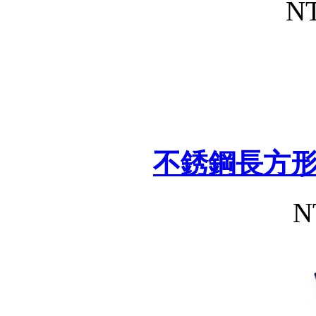
NT
不銹鋼長方
N