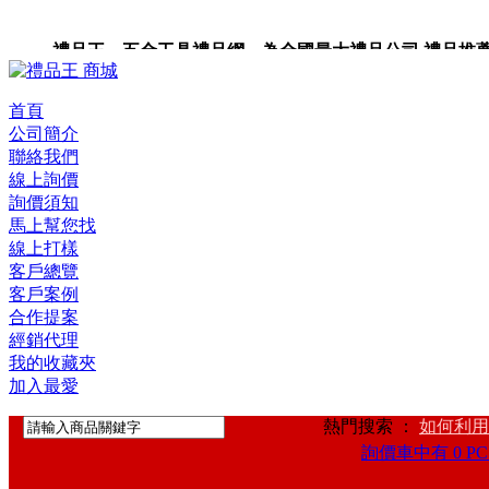
禮品王 五金工具禮品網 為全國最大禮品公司,禮品推薦,禮品
禮品卡,企業禮品,禮品小物,高級禮品,禮品網站。
首頁
公司簡介
聯絡我們
線上詢價
詢價須知
馬上幫您找
線上打樣
客戶總覽
客戶案例
合作提案
經銷代理
我的收藏夾
加入最愛
熱門搜索 ：
如何利用
詢價車中有 0 PC