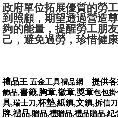
政府單位拓展優質的勞
到照顧，期望透過營造
夠的能量，提醒勞工朋
己，避免過勞，珍惜健
禮品王
提供各
五金工具禮品網
,
書籤
,
胸章
,
徽章
,
獎章
飾品
包包掛
具
,
,
杯墊
,
紙鎮
,
文鎮
,
瑞士刀
拆信刀
牌
,
禮品
,
,
,
,
贈品
禮贈品
禮品贈品
紀