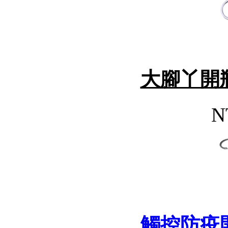
大腳丫開
N
觸控防疫