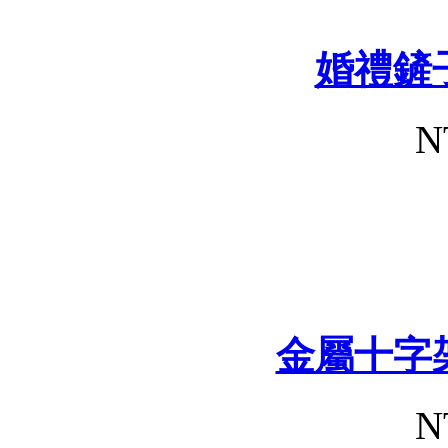
婚禮鏟
N
金屬十字
N