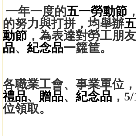
一年一度的
五一勞動節
的努力與打拼，均舉辦
動節
，為表達對勞工朋
品
、
紀念品
一籮筐。
各職業工會、事業單位
禮品
、
贈品
、
紀念品
，5
位領取。