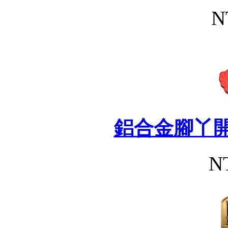
N
鋁合金腳丫開
N