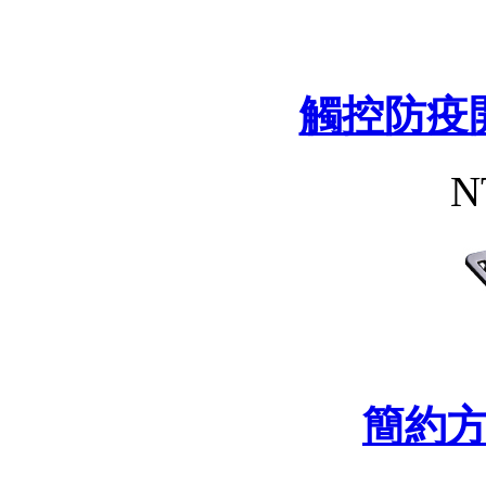
觸控防疫
N
簡約