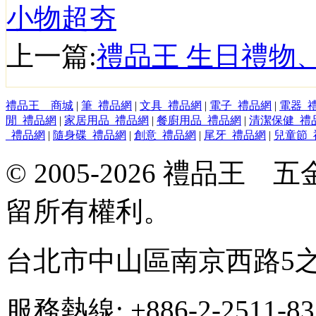
小物超夯
上一篇:
禮品王 生日禮物
禮品王 商城
|
筆_禮品網
|
文具_禮品網
|
電子_禮品網
|
電器_
閒_禮品網
|
家居用品_禮品網
|
餐廚用品_禮品網
|
清潔保健_禮
_禮品網
|
隨身碟_禮品網
|
創意_禮品網
|
尾牙_禮品網
|
兒童節_
© 2005-2026 禮品
留所有權利。
台北市中山區南京西路5之
服務熱線: +886-2-2511-8