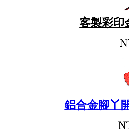
客製彩印
N
鋁合金腳丫開
N