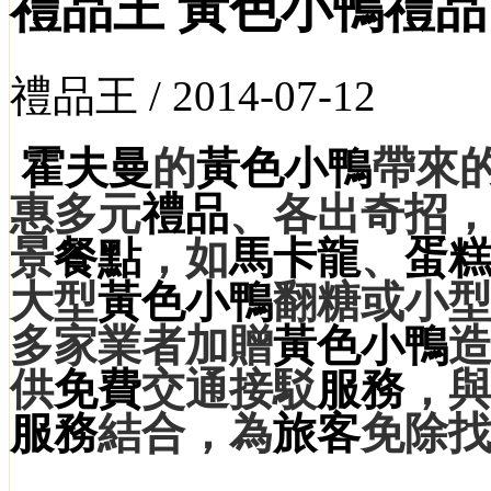
禮品王 黃色小鴨禮
禮品王 /
2014-07-12
霍夫曼
的
黃色小鴨
帶來
惠多元
禮品
、各出奇招
景
餐點
，如
馬卡龍
、
蛋
大型
黃色小鴨
翻糖或小
多家業者加贈
黃色小鴨
供
免費
交通接駁
服務
，
服務
結合，為
旅客
免除