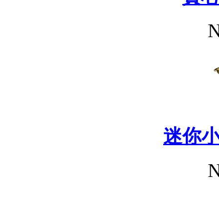
N
迷你
N