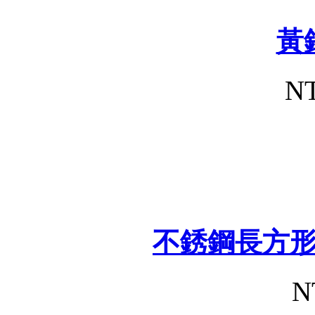
黃
NT
不銹鋼長方
N