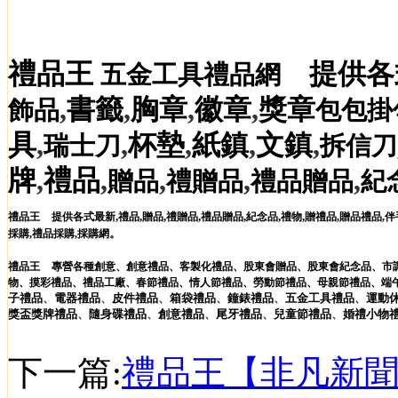
禮品王
提供各
五金工具禮品網
,
書籤
,
胸章
,
徽章
,
獎章
飾品
包包掛
具
,
,
杯墊
,
紙鎮
,
文鎮
,
瑞士刀
拆信刀
牌
,
禮品
,
,
,
,
贈品
禮贈品
禮品贈品
紀
,
,
,
,
,
,
,
禮品王
提供各式最新
禮品
贈品
禮贈品
禮品贈品
紀念品
禮物
贈禮品
,
贈品禮品
,
伴
。
採購
,
禮品採購
,
採購網
禮品王
專營各種
創意
、
創意禮品
、
客製化禮品
、
股東會贈品
、
股東會紀念品
、
市
物
、
摸彩禮品
、
禮品工廠
、
春節禮品
、
情人節禮品
、
勞動節禮品
、
母親節禮品
、
端
子
禮品
、
電器
禮品
、
皮件
禮品
、
箱袋
禮品
、
鐘錶
禮品
、
五金工具
禮品
、
運動
獎盃獎牌
禮品
、
隨身碟
禮品
、
創意
禮品
、
尾牙
禮品
、
兒童節
禮品
、
婚禮小物
下一篇:
禮品王【非凡新聞