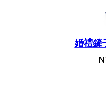
婚禮鏟
N