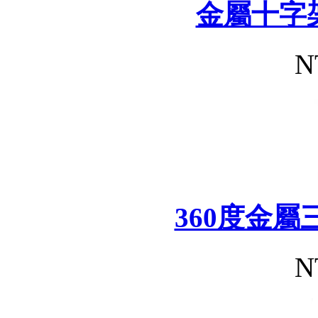
金屬十字
N
360度金
N