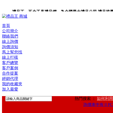
禮品王 五金工具禮品網 為全國最大禮品公司,禮品推薦,禮品
禮品卡,企業禮品,禮品小物,高級禮品,禮品網站。
首頁
公司簡介
聯絡我們
線上詢價
詢價須知
馬上幫您找
線上打樣
客戶總覽
客戶案例
合作提案
經銷代理
我的收藏夾
加入最愛
熱門搜索 ：
如何利用
詢價車中有 0 PC