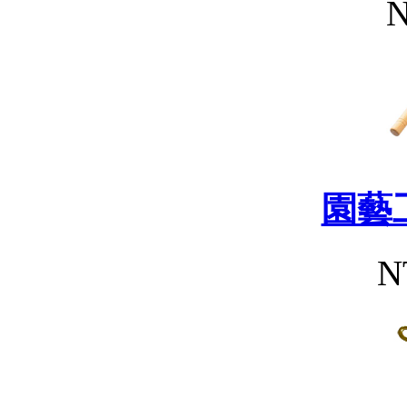
N
園藝
N