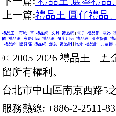
下一篇:
禮品王 選舉禮品
上一篇:
禮品王 圓仔禮品
禮品王 商城
|
筆_禮品網
|
文具_禮品網
|
電子_禮品網
|
電器_
閒_禮品網
|
家居用品_禮品網
|
餐廚用品_禮品網
|
清潔保健_禮
_禮品網
|
隨身碟_禮品網
|
創意_禮品網
|
尾牙_禮品網
|
兒童節_
© 2005-2026 禮品
留所有權利。
台北市中山區南京西路5之
服務熱線: +886-2-2511-8