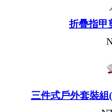
折疊指甲
N
三件式戶外套裝組(