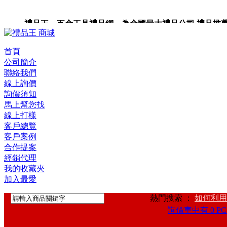
禮品王 五金工具禮品網 為全國最大禮品公司,禮品推薦,禮品
禮品卡,企業禮品,禮品小物,高級禮品,禮品網站。
首頁
公司簡介
聯絡我們
線上詢價
詢價須知
馬上幫您找
線上打樣
客戶總覽
客戶案例
合作提案
經銷代理
我的收藏夾
加入最愛
熱門搜索 ：
如何利用
詢價車中有 0 PC