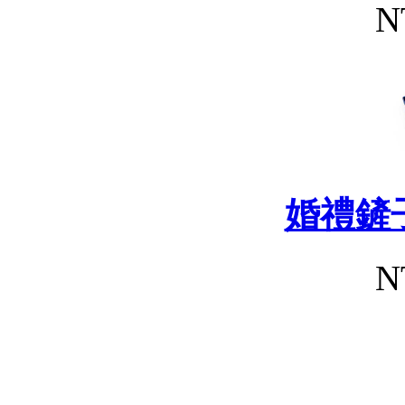
N
婚禮鏟
N