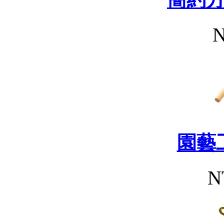
N
園藝
N