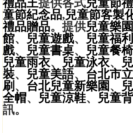
禮品王
提供各式
兒童節
童節紀念品
,
兒童節
客製
禮品贈品
。提供
兒童樂
館
、
兒童遊戲
、
兒童福
戲
、
兒童書桌
、
兒童餐
兒童雨衣
、
兒童泳衣
、
裝
、
兒童美語
、
台北市
刷
、
台北兒童新樂園
、
全帽
、
兒童涼鞋
、
兒童
訊。