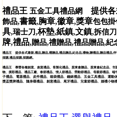
禮品王
提供各
五金工具禮品網
,
書籤
,
胸章
,
徽章
,
獎章
飾品
包包掛
具
,
,
杯墊
,
紙鎮
,
文鎮
,
瑞士刀
拆信刀
牌
,
禮品
,
,
,
,
贈品
禮贈品
禮品贈品
紀
,
,
,
,
,
,
,
禮品王
提供各式最新
禮品
贈品
禮贈品
禮品贈品
紀念品
禮物
贈禮品
,
贈品禮品
,
伴
。
採購
,
禮品採購
,
採購網
禮品王
專營各種
創意
、
創意禮品
、
客製化禮品
、
股東會贈品
、
股東會紀念品
、
市
物
、
摸彩禮品
、
禮品工廠
、
春節禮品
、
情人節禮品
、
勞動節禮品
、
母親節禮品
、
端
子
禮品
、
電器
禮品
、
皮件
禮品
、
箱袋
禮品
、
鐘錶
禮品
、
五金工具
禮品
、
運動
獎盃獎牌
禮品
、
隨身碟
禮品
、
創意
禮品
、
尾牙
禮品
、
兒童節
禮品
、
婚禮小物