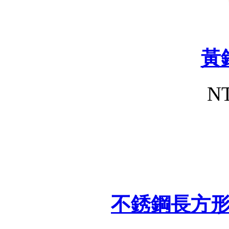
黃
NT
不銹鋼長方