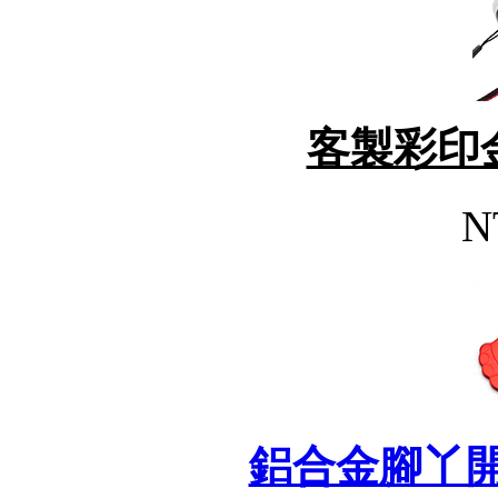
客製彩印
N
鋁合金腳丫開