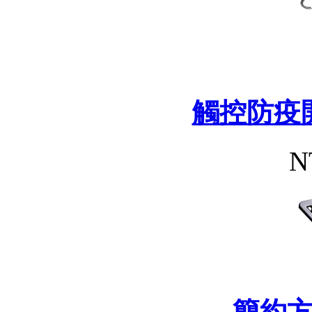
觸控防疫
N
簡約