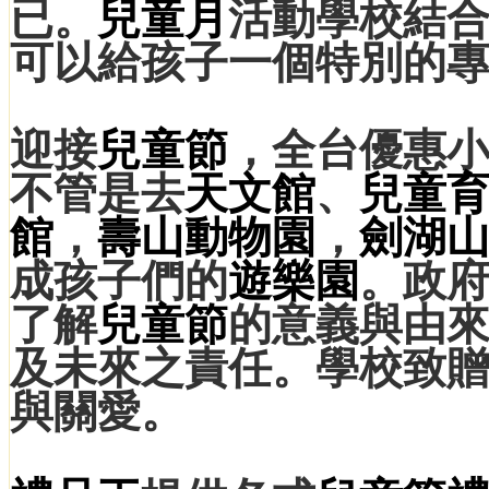
已。
兒童月
活動學校結
可以給孩子一個特別的
迎接
兒童節
，全台優惠
不管是去
天文館
、
兒童
館
，
壽山動物園
，
劍湖
成孩子們的
遊樂園
。政
了解
兒童節
的意義與由
及未來之責任。學校致
與關愛。