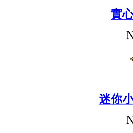
實
N
迷你
N