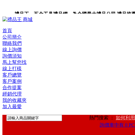
禮品王 五金工具禮品網 為全國最大禮品公司,禮品推薦,禮
首頁
公司簡介
聯絡我們
線上詢價
詢價須知
馬上幫您找
線上打樣
客戶總覽
客戶案例
合作提案
經銷代理
我的收藏夾
加入最愛
熱門搜索 ：
如何利用
詢價車中有 0 PC