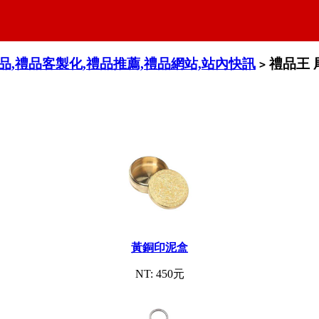
禮品,禮品客製化,禮品推薦,禮品網站,站內快訊
禮品王 
>
黃銅印泥盒
NT: 450元