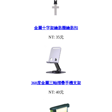
金屬十字架鑰匙圈鑰匙扣
NT: 35元
360度金屬三軸摺疊手機支架
NT: 40元