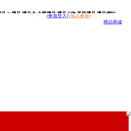
,3c禮品,禮品卡,企業禮品,禮品小物,高級禮品,禮品網站。
[會員登入]
|
[加入會員]
禮品商城