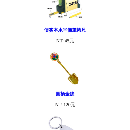
便簽本水平儀筆捲尺
NT: 45元
圓柄金鏟
NT: 120元