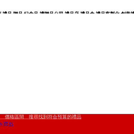
品,贈品,紀念品,禮贈品公司,禮品店,禮品盒,禮品客製化,創意禮品
 價格區間 搜尋找到符合預算的禮品
S 商品