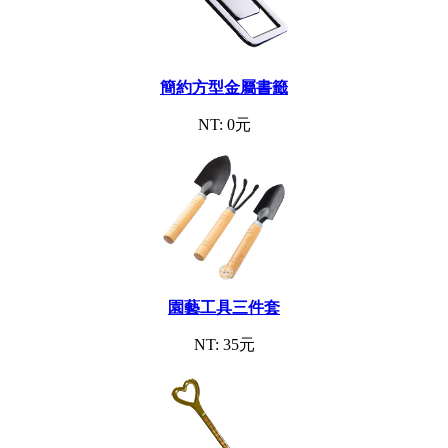
簡約方型金屬書籤
NT: 0元
園藝工具三件套
NT: 35元