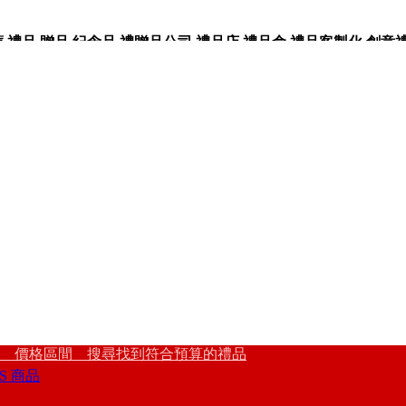
品,贈品,紀念品,禮贈品公司,禮品店,禮品盒,禮品客製化,創意禮品
 價格區間 搜尋找到符合預算的禮品
S 商品