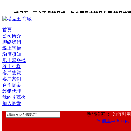
禮品王 五金工具禮品網 為全國最大禮品公司,禮品推薦,禮
首頁
公司簡介
聯絡我們
線上詢價
詢價須知
馬上幫您找
線上打樣
客戶總覽
客戶案例
合作提案
經銷代理
我的收藏夾
加入最愛
熱門搜索 ：
如何利用
詢價車中有 0 PC