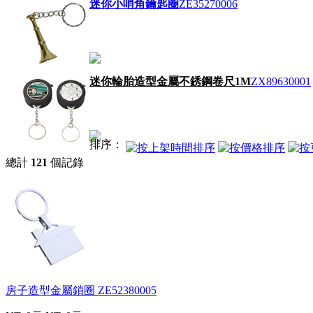
迷你小哨角鑰匙圈
ZE35270006
迷你輪胎造型金屬不銹鋼卷尺1M
ZX89630001
排序：
總計
121
個記錄
房子造型金屬鎖圈
ZE52380005