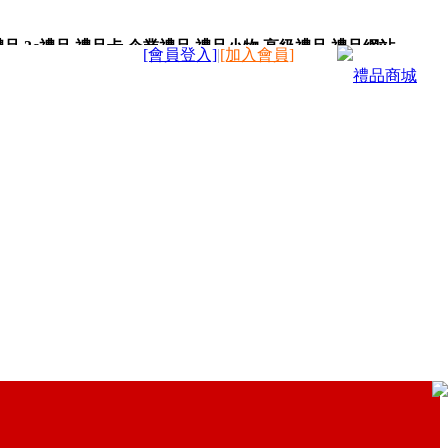
,3c禮品,禮品卡,企業禮品,禮品小物,高級禮品,禮品網站。
[會員登入]
|
[加入會員]
禮品商城